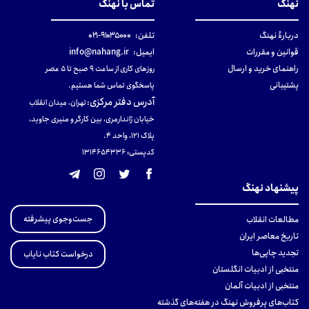
نهنگ
تماس با نهنگ
دربارهٔ نهنگ
تلفن:
۹۱۰۳۵۰۰۰-۰۲۱
قوانین و مقررات
ایمیل:
info@nahang.ir
راهنمای خرید و ارسال
روزهای کاری از ساعت ۹ صبح تا ۵ عصر
پشتیبانی
پاسخگوی تماس شما هستیم.
آدرس دفتر مرکزی
:
تهران، میدان انقلاب
خیابان ژاندارمری، بین کارگر و منیری جاوید،
پلاک 121، واحد ۴.
کدپستی: 131465433۶
پیشنهاد نهنگ
جست‌وجوی پیشرفته
مطالعات انقلاب
تاریخ معاصر ایران
تجدید چاپی‌ها
درخواست کتاب نایاب
منتخبی از ادبیات انگلستان
منتخبی از ادبیات آلمان
کتاب‌های پرفروش نهنگ در هفته‌های گذشته