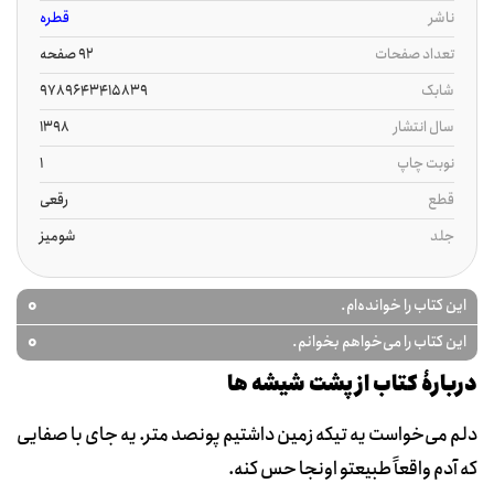
ناشر
قطره
تعداد صفحات
92 صفحه
شابک
9789643415839
سال انتشار
1398
نوبت چاپ
1
قطع
رقعی
جلد
شومیز
0
این کتاب را خوانده‌ام.
0
این کتاب را می‌خواهم بخوانم.
دربارۀ کتاب از پشت شیشه ها
دلم می‌خواست یه تیکه زمین داشتیم پونصد متر. یه‌ جای با صفایی
که آدم واقعاً طبیعتو اونجا حس کنه.