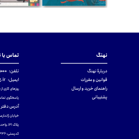
تومان
تومان
نهنگ
تماس با 
دربارهٔ نهنگ
تلفن:
۰-۰۲۱
قوانین و مقررات
ایمیل:
.ir
راهنمای خرید و ارسال
روزهای کاری از ساعت ۹ صب
پشتیبانی
پاسخگوی تماس
آدرس دفتر 
خیابان ژاندارمر
پلاک 121، واحد ۴.
کدپستی: 131465433۶