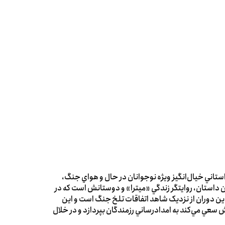
ستاني خيال‌انگيز ويژه نوجوانان در حال و هواي جنگ،
 داستان، روايتگر زندگي «ميترا» و دوستانش است که در
اين دوران از نزديک شاهد اتفاقات تلخ جنگ است و اين
ش سعي مي‌کند به امدادرساني رزمندگان بپردازد و در خلال