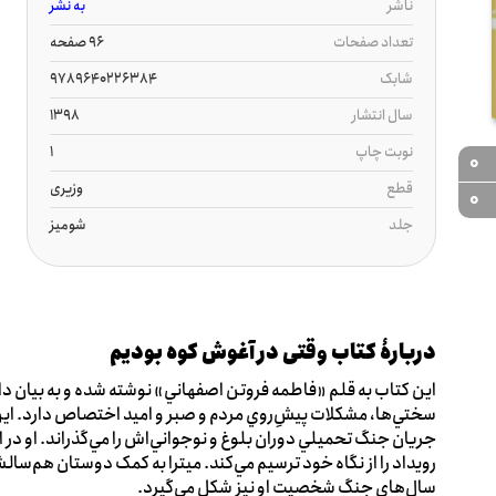
ناشر
به نشر
تعداد صفحات
96 صفحه
شابک
9789640226384
سال انتشار
1398
نوبت چاپ
1
0
قطع
وزیری
0
جلد
شومیز
دربارۀ کتاب وقتی در آغوش کوه بودیم
اين کتاب به قلم «فاطمه فروتن اصفهاني» نوشته شده و به بيان دا
سختي‌ها، مشکلات پيش‌ِروي مردم و صبر و اميد اختصاص دارد. اين
جريان جنگ تحميلي دوران بلوغ و نوجواني‌اش را مي‌گذراند. او در 
رويداد را از نگاه خود ترسيم مي‌کند. ميترا به کمک دوستان هم‌سال
سال‌هاي جنگ شخصيت او نيز شکل مي‌گيرد.