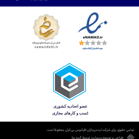
تمامی حقوق برای شرکت ایده‌پردازان اقیانوس بی‌کران محفوظ است.
طراحی و توسعه وبسایت توسط گروه ماز