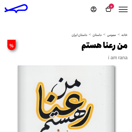
0
خانه
عمومی
داستان
داستان ایران
من رعنا هستم
%
i am rana