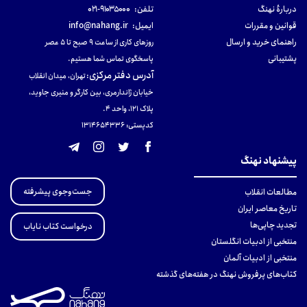
دربارهٔ نهنگ
تلفن:
۹۱۰۳۵۰۰۰-۰۲۱
قوانین و مقررات
ایمیل:
info@nahang.ir
راهنمای خرید و ارسال
روزهای کاری از ساعت ۹ صبح تا ۵ عصر
پشتیبانی
پاسخگوی تماس شما هستیم.
آدرس دفتر مرکزی
:
تهران، میدان انقلاب
خیابان ژاندارمری، بین کارگر و منیری جاوید،
پلاک 121، واحد ۴.
کدپستی: 131465433۶
پیشنهاد نهنگ
جست‌وجوی پیشرفته
مطالعات انقلاب
تاریخ معاصر ایران
تجدید چاپی‌ها
درخواست کتاب نایاب
منتخبی از ادبیات انگلستان
منتخبی از ادبیات آلمان
کتاب‌های پرفروش نهنگ در هفته‌های گذشته