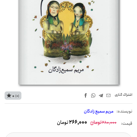
اشتراک‌ گذاری
0
(0)
نويسنده:
مریم سمیع زادگان
تومان
266,000
تومان
280,000
قیمت: