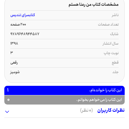
مشخصات کتاب من رعنا هستم
ناشر
کتابسرای تندیس
تعداد صفحات
200 صفحه
شابک
9789648944587
سال انتشار
1398
نوبت چاپ
3
قطع
رقعی
جلد
شومیز
1
این کتاب را خوانده‌ام.
0
این کتاب را می‌خواهم بخوانم.
نظرات کاربران
(0 نظر)