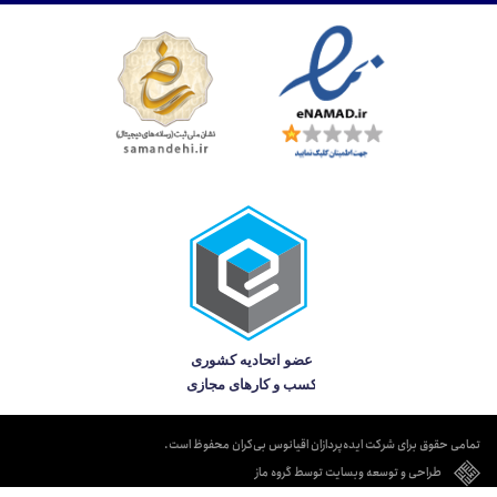
تمامی حقوق برای شرکت ایده‌پردازان اقیانوس بی‌کران محفوظ است.
طراحی و توسعه وبسایت توسط گروه ماز