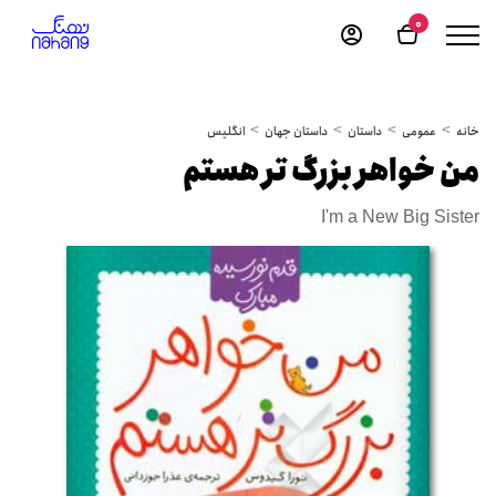
0
خانه
عمومی
داستان
داستان جهان
انگلیس
من خواهر بزرگ تر هستم
I'm a New Big Sister