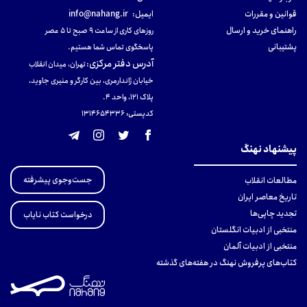
قوانین و مقررات
ایمیل:
info@nahang.ir
راهنمای خرید و ارسال
روزهای کاری از ساعت ۹ صبح تا ۵ عصر
پشتیبانی
پاسخگوی تماس شما هستیم.
آدرس دفتر مرکزی
:
تهران، میدان انقلاب
خیابان ژاندارمری، بین کارگر و منیری جاوید،
پلاک 121، واحد ۴.
کدپستی: 131465433۶
پیشنهاد نهنگ
جست‌وجوی پیشرفته
مطالعات انقلاب
تاریخ معاصر ایران
تجدید چاپی‌ها
درخواست کتاب نایاب
منتخبی از ادبیات انگلستان
منتخبی از ادبیات آلمان
کتاب‌های پرفروش نهنگ در هفته‌های گذشته