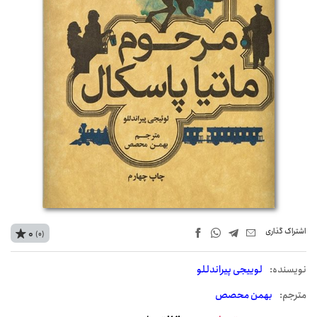
اشتراک‌ گذاری
0
(0)
نويسنده:
لوییجی پیراندللو
مترجم:
بهمن محصص