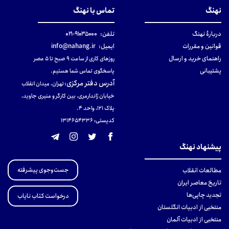
نهنگ
تماس با نهنگ
دربارهٔ نهنگ
تلفن:
۹۱۰۳۵۰۰۰-۰۲۱
قوانین و مقررات
ایمیل:
info@nahang.ir
راهنمای خرید و ارسال
روزهای کاری از ساعت ۹ صبح تا ۵ عصر
پشتیبانی
پاسخگوی تماس شما هستیم.
آدرس دفتر مرکزی
:
تهران، میدان انقلاب
خیابان ژاندارمری، بین کارگر و منیری جاوید،
پلاک 121، واحد ۴.
کدپستی: 131465433۶
پیشنهاد نهنگ
جست‌وجوی پیشرفته
مطالعات انقلاب
تاریخ معاصر ایران
تجدید چاپی‌ها
درخواست کتاب نایاب
منتخبی از ادبیات انگلستان
منتخبی از ادبیات آلمان