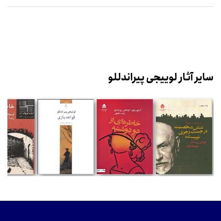
سایر آثار لوییجی پیراندللو