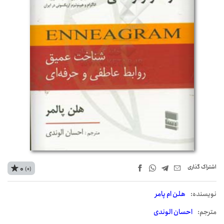
اشتراک‌ گذاری
0
(0)
نويسنده:
هلن ام پامر
مترجم:
احسان الوندی