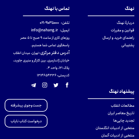
نهنگ
تماس با نهنگ
دربارهٔ نهنگ
تلفن:
۹۱۰۳۵۰۰۰-۰۲۱
قوانین و مقررات
ایمیل:
info@nahang.ir
راهنمای خرید و ارسال
روزهای کاری از ساعت ۹ صبح تا ۵ عصر
پشتیبانی
پاسخگوی تماس شما هستیم.
آدرس دفتر مرکزی
:
تهران، میدان انقلاب
خیابان ژاندارمری، بین کارگر و منیری جاوید،
پلاک 121، واحد ۴.
کدپستی: 131465433۶
پیشنهاد نهنگ
جست‌وجوی پیشرفته
مطالعات انقلاب
تاریخ معاصر ایران
تجدید چاپی‌ها
درخواست کتاب نایاب
منتخبی از ادبیات انگلستان
منتخبی از ادبیات آلمان