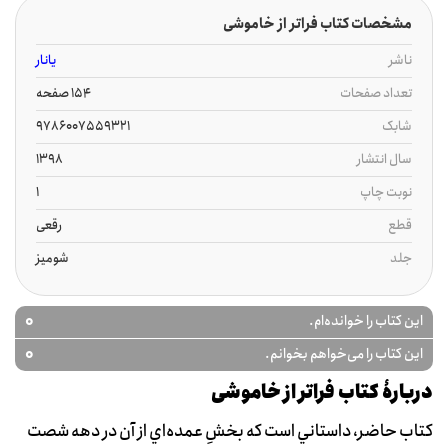
مشخصات کتاب فراتر از خاموشی
ناشر
یانار
تعداد صفحات
154 صفحه
شابک
9786007559321
سال انتشار
1398
نوبت چاپ
1
قطع
رقعی
جلد
شومیز
0
این کتاب را خوانده‌ام.
0
این کتاب را می‌خواهم بخوانم.
دربارۀ کتاب فراتر از خاموشی
کتاب حاضر، داستاني است که بخشِ عمده‌اي از آن در دهه‌ شصت