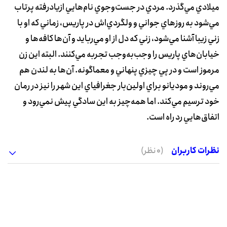
ميلادي مي‌گذرد. مردي در جست‌وجوي نام‌هايي ازيادرفته پرتاب
مي‌شود به ‌روزهاي جواني و ولگردي‌اش در پاريس، زماني که او با
زني زيبا آشنا مي‌شود، زني که دل از او مي‌ربايد و آن‌‌ها کافه‌ها و
خيابان‌هاي پاريس را وجب‌به‌وجب تجربه مي‌کنند. البته اين زن
مرموز است و در پي چيزي پنهاني و معماگونه. آن‌ها به لندن هم
مي‌روند و موديانو براي اولين‌بار جغرافياي اين شهر را نيز در رمان
خود ترسيم مي‌کند. اما همه‌چيز به اين سادگي پيش نمي‌رود و
اتفاق‌هايي رد راه است.
نظرات کاربران
(0 نظر)