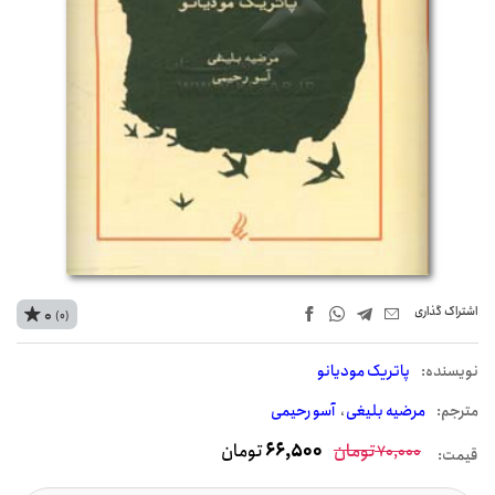
اشتراک‌ گذاری
0
(0)
نويسنده:
پاتریک مودیانو
مترجم:
مرضیه بلیغی
آسو رحیمی
تومان
66,500
تومان
70,000
قیمت: