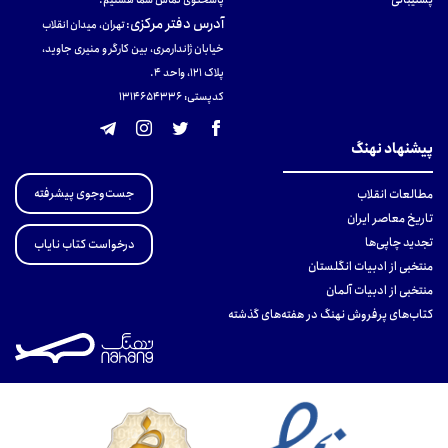
آدرس دفتر مرکزی
:
تهران، میدان انقلاب
خیابان ژاندارمری، بین کارگر و منیری جاوید،
پلاک 121، واحد ۴.
کدپستی: 131465433۶
پیشنهاد نهنگ
جست‌وجوی پیشرفته
مطالعات انقلاب
تاریخ معاصر ایران
تجدید چاپی‌ها
درخواست کتاب نایاب
منتخبی از ادبیات انگلستان
منتخبی از ادبیات آلمان
کتاب‌های پرفروش نهنگ در هفته‌های گذشته