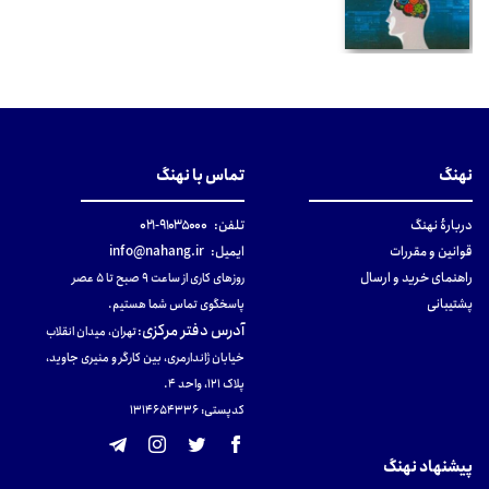
نهنگ
تماس با نهنگ
دربارهٔ نهنگ
تلفن:
۹۱۰۳۵۰۰۰-۰۲۱
قوانین و مقررات
ایمیل:
info@nahang.ir
راهنمای خرید و ارسال
روزهای کاری از ساعت ۹ صبح تا ۵ عصر
پشتیبانی
پاسخگوی تماس شما هستیم.
آدرس دفتر مرکزی
:
تهران، میدان انقلاب
خیابان ژاندارمری، بین کارگر و منیری جاوید،
پلاک 121، واحد ۴.
کدپستی: 131465433۶
پیشنهاد نهنگ