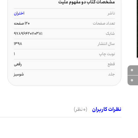
مشخصات کتاب دو مفهوم علیت
ناشر
اختران
تعداد صفحات
120 صفحه
شابک
9789642070381
سال انتشار
1398
نوبت چاپ
1
قطع
رقعی
0
جلد
شومیز
0
نظرات کاربران
(0 نظر)