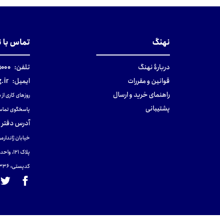
نهنگ
تماس با 
دربارهٔ نهنگ
تلفن:
۰-۰۲۱
قوانین و مقررات
ایمیل:
.ir
راهنمای خرید و ارسال
روزهای کاری از ساعت ۹ صب
پشتیبانی
پاسخگوی تماس
آدرس دفتر 
خیابان ژاندارمر
پلاک 121، واحد ۴.
کدپستی: 131465433۶