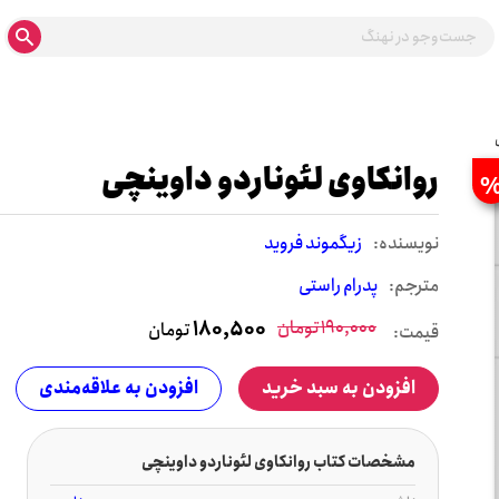
روانکاوی لئوناردو داوینچی
نويسنده:
زیگموند فروید
مترجم:
پدرام راستی
190,000
تومان
180,500
تومان
قیمت:
افزودن به سبد خرید
افزودن به علاقه‌مندی
مشخصات کتاب روانکاوی لئوناردو داوینچی