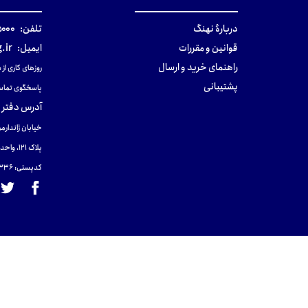
دربارهٔ نهنگ
تلفن:
۰-۰۲۱
قوانین و مقررات
ایمیل:
.ir
راهنمای خرید و ارسال
روزهای کاری از ساعت ۹ صب
پشتیبانی
پاسخگوی تماس
آدرس دفتر 
خیابان ژاندارمر
پلاک 121، واحد ۴.
کدپستی: 131465433۶