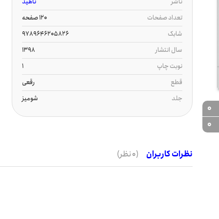
ناشر
ناهید
تعداد صفحات
120 صفحه
شابک
9789646205826
سال انتشار
1398
نوبت چاپ
1
قطع
رقعی
جلد
شومیز
0
0
نظرات کاربران
(0 نظر)