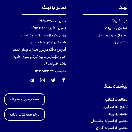
نهنگ
تماس با نهنگ
دربارهٔ نهنگ
تلفن:
۹۱۰۳۵۰۰۰-۰۲۱
قوانین و مقررات
ایمیل:
info@nahang.ir
راهنمای خرید و ارسال
روزهای کاری از ساعت ۹ صبح تا ۵ عصر
پشتیبانی
پاسخگوی تماس شما هستیم.
آدرس دفتر مرکزی
:
تهران، میدان انقلاب
خیابان ژاندارمری، بین کارگر و منیری جاوید،
پلاک 121، واحد ۴.
کدپستی: 131465433۶
پیشنهاد نهنگ
جست‌وجوی پیشرفته
مطالعات انقلاب
تاریخ معاصر ایران
تجدید چاپی‌ها
درخواست کتاب نایاب
منتخبی از ادبیات انگلستان
منتخبی از ادبیات آلمان