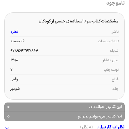
ناموجود
مشخصات کتاب سوء استفاده ی جنسی از کودکان
ناشر
قطره
تعداد صفحات
96 صفحه
شابک
9789643417864
سال انتشار
1398
نوبت چاپ
7
قطع
رقعی
جلد
شومیز
0
این کتاب را خوانده‌ام.
0
این کتاب را می‌خواهم بخوانم.
نظرات کاربران
(0 نظر)