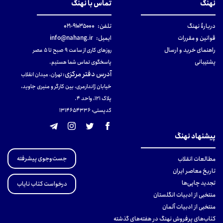
نهنگ
تماس با نهنگ
دربارهٔ نهنگ
تلفن:
۹۱۰۳۵۰۰۰-۰۲۱
قوانین و مقررات
ایمیل:
info@nahang.ir
راهنمای خرید و ارسال
روزهای کاری از ساعت ۹ صبح تا ۵ عصر
پشتیبانی
پاسخگوی تماس شما هستیم.
آدرس دفتر مرکزی
:
تهران، میدان انقلاب
خیابان ژاندارمری، بین کارگر و منیری جاوید،
پلاک 121، واحد ۴.
کدپستی: 131465433۶
پیشنهاد نهنگ
جست‌وجوی پیشرفته
مطالعات انقلاب
تاریخ معاصر ایران
تجدید چاپی‌ها
درخواست کتاب نایاب
منتخبی از ادبیات انگلستان
منتخبی از ادبیات آلمان
کتاب‌های پرفروش نهنگ در هفته‌های گذشته