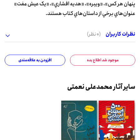
پنهان هر کس»، «ويبره»، «هديه افشاري»، «يک عيش مفت»
عنوان‌هاي برخي از داستان‌هاي کتاب هستند.
نظرات کاربران
(0 نظر)
موجود شد اطلاع بده
افزودن به علاقه‌مندی
سایر آثار محمدعلی نعمتی