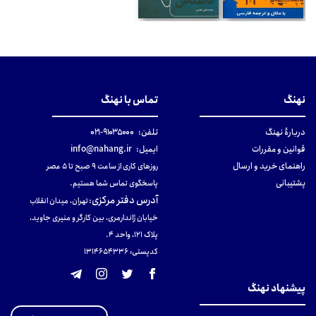
نهنگ
تماس با نهنگ
دربارهٔ نهنگ
تلفن:
۹۱۰۳۵۰۰۰-۰۲۱
قوانین و مقررات
ایمیل:
info@nahang.ir
راهنمای خرید و ارسال
روزهای کاری از ساعت ۹ صبح تا ۵ عصر
پشتیبانی
پاسخگوی تماس شما هستیم.
آدرس دفتر مرکزی
:
تهران، میدان انقلاب
خیابان ژاندارمری، بین کارگر و منیری جاوید،
پلاک 121، واحد ۴.
کدپستی: 131465433۶
پیشنهاد نهنگ