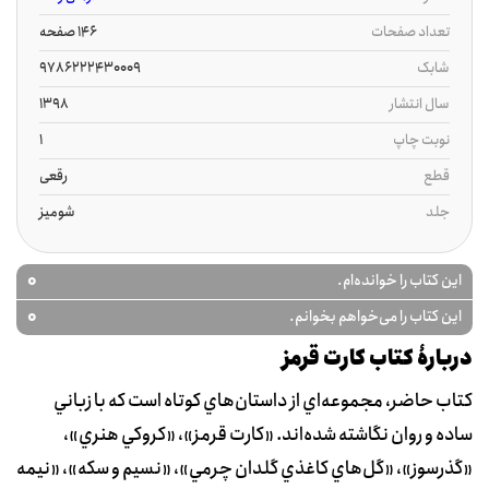
تعداد صفحات
146 صفحه
شابک
9786222430009
سال انتشار
1398
نوبت چاپ
1
قطع
رقعی
جلد
شومیز
0
این کتاب را خوانده‌ام.
0
این کتاب را می‌خواهم بخوانم.
دربارۀ کتاب کارت قرمز
کتاب حاضر، مجموعه‌اي از داستان‌هاي کوتاه است که با زباني
ساده و روان نگاشته شده‌اند. «کارت قرمز»،‌ «کروکي هنري»،
«گذرسوز»، «گل‌هاي کاغذي گلدان چرمي»، «نسيم و سکه»، «نيمه