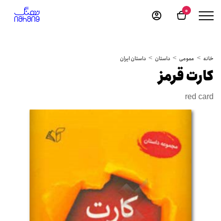
0
خانه
عمومی
داستان
داستان ایران
کارت قرمز
red card