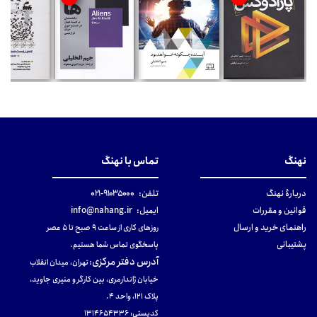
نهنگ
تماس با نهنگ
دربارهٔ نهنگ
تلفن:
۹۱۰۳۵۰۰۰-۰۲۱
قوانین و مقررات
ایمیل:
info@nahang.ir
راهنمای خرید و ارسال
روزهای کاری از ساعت ۹ صبح تا ۵ عصر
پشتیبانی
پاسخگوی تماس شما هستیم.
آدرس دفتر مرکزی
:
تهران، میدان انقلاب
خیابان ژاندارمری، بین کارگر و منیری جاوید،
پلاک 121، واحد ۴.
کدپستی: 131465433۶