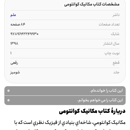
مشخصات کتاب مکانیک کوانتومی
ناشر
علم
تعداد صفحات
84 صفحه
شابک
9789642249930
سال انتشار
1398
نوبت چاپ
1
قطع
رقعی
جلد
شومیز
0
این کتاب را خوانده‌ام.
0
این کتاب را می‌خواهم بخوانم.
دربارۀ کتاب مکانیک کوانتومی
مکانيک کوانتومي، شاخه‌اي بنيادي از فيزيک نظري است که با