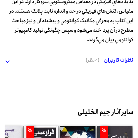
پديده‌هاي فيزيکي در مقياس ميکروسکوپي سروکار دارد. در اين
مقياس، کنش‌هاي فيزيکي در حد و اندازه ثابت پلانک هستند. در
اين کتاب به معرفي مکانيک کوانتومي و پيشينه آن و نيز مباحث
مطرح در آن پرداخته مي‌شود و سپس چگونگي توليد کامپيوتر
کوانتومي بيان مي‌گردد.
نظرات کاربران
(0 نظر)
سایر آثار جیم الخلیلی
%
%