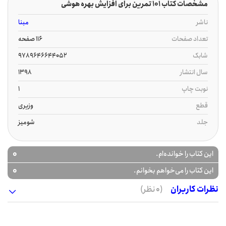
مشخصات کتاب 101 تمرین برای افزایش بهره هوشی
ناشر
مبنا
تعداد صفحات
116 صفحه
شابک
9789646644052
سال انتشار
1398
نوبت چاپ
1
قطع
وزیری
جلد
شومیز
0
این کتاب را خوانده‌ام.
0
این کتاب را می‌خواهم بخوانم.
نظرات کاربران
(0 نظر)