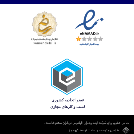
تمامی حقوق برای شرکت ایده‌پردازان اقیانوس بی‌کران محفوظ است.
طراحی و توسعه وبسایت توسط گروه ماز