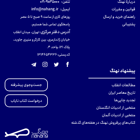
دربارهٔ نهنگ
تلفن:
۹۱۰۳۵۰۰۰-۰۲۱
قوانین و مقررات
ایمیل:
info@nahang.ir
راهنمای خرید و ارسال
روزهای کاری از ساعت ۹ صبح تا ۵ عصر
پشتیبانی
پاسخگوی تماس شما هستیم.
آدرس دفتر مرکزی
:
تهران، میدان انقلاب
خیابان ژاندارمری، بین کارگر و منیری جاوید،
پلاک 121، واحد ۴.
کدپستی: 131465433۶
پیشنهاد نهنگ
جست‌وجوی پیشرفته
مطالعات انقلاب
تاریخ معاصر ایران
تجدید چاپی‌ها
درخواست کتاب نایاب
منتخبی از ادبیات انگلستان
منتخبی از ادبیات آلمان
کتاب‌های پرفروش نهنگ در هفته‌های گذشته