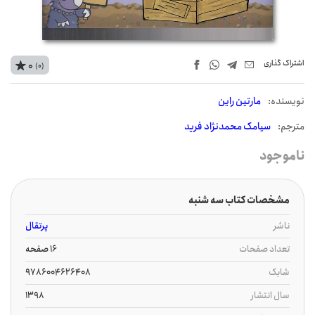
اشتراک‌ گذاری
0
(0)
نويسنده:
مارتین راین
مترجم:
سیامک محمدنژاد فرید
ناموجود
مشخصات کتاب سه شنبه
ناشر
پرتقال
تعداد صفحات
16 صفحه
شابک
9786004626408
سال انتشار
1398