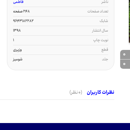
ناشر
فاطمی
تعداد صفحات
248 صفحه
شابک
9643182282
سال انتشار
1398
نوبت چاپ
1
قطع
وزیری
0
جلد
شومیز
0
نظرات کاربران
(0 نظر)