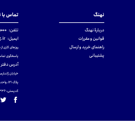
نهنگ
تماس با 
دربارهٔ نهنگ
تلفن:
۰-۰۲۱
قوانین و مقررات
ایمیل:
.ir
راهنمای خرید و ارسال
روزهای کاری از ساعت ۹ صب
پشتیبانی
پاسخگوی تماس
آدرس دفتر 
خیابان ژاندارمر
پلاک 121، واحد ۴.
کدپستی: 131465433۶