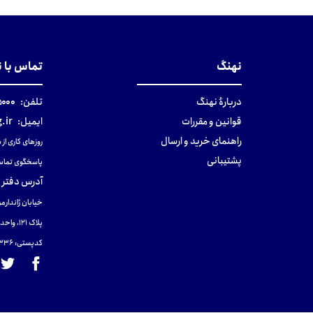
نهنگ
تماس با 
دربارهٔ نهنگ
تلفن:
۰-۰۲۱
قوانین و مقررات
ایمیل:
.ir
راهنمای خرید و ارسال
روزهای کاری از ساعت ۹ صب
پشتیبانی
پاسخگوی تماس
آدرس دفتر 
خیابان ژاندارمر
پلاک 121، واحد ۴.
کدپستی: 131465433۶