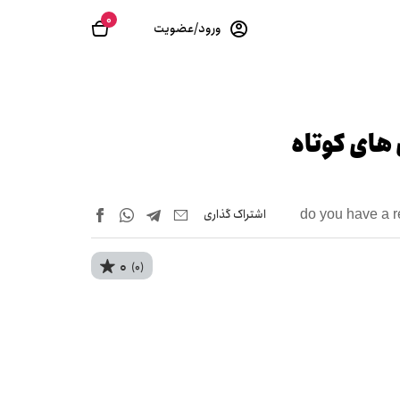
0
ورود/عضویت
های کوتاه
اشتراک‌ گذاری
do you have a r
0
(0)