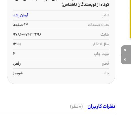
کوتاه از نویسندگان ناشناس)
ناشر
آرمان رشد
تعداد صفحات
93 صفحه
شابک
9786007633298
سال انتشار
1399
0
نوبت چاپ
2
0
قطع
رقعی
جلد
شومیز
نظرات کاربران
(0 نظر)