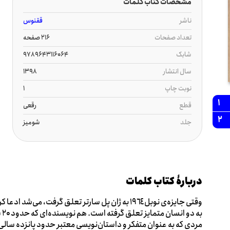
مشخصات کتاب کلمات
ناشر
ققنوس
تعداد صفحات
216 صفحه
شابک
9789643116064
سال انتشار
1398
نوبت چاپ
1
1
قطع
رقعی
2
جلد
شومیز
دربارۀ کتاب کلمات
وقتی جایزه‌ی نوبل ١٩٦٤ به ژان پل سارتر تعلق گرفت، 
به
مردی که به عنوان متفکر و داستان‌نویسی معتبر حدود پانزده سالی