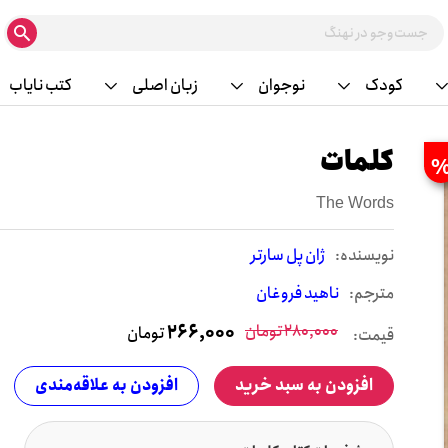
کودک
نوجوان
زبان اصلی
کتب نایاب
کلمات
The Words
نويسنده:
ژان پل سارتر
مترجم:
ناهید فروغان
280,000
تومان
266,000
تومان
قیمت:
افزودن به سبد خرید
افزودن به علاقه‌مندی