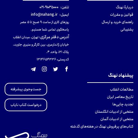
دربارهٔ نهنگ
تلفن:
۹۱۰۳۵۰۰۰-۰۲۱
قوانین و مقررات
ایمیل:
info@nahang.ir
راهنمای خرید و ارسال
روزهای کاری از ساعت ۹ صبح تا ۵ عصر
پشتیبانی
پاسخگوی تماس شما هستیم.
آدرس دفتر مرکزی
:
تهران، میدان انقلاب
خیابان ژاندارمری، بین کارگر و منیری جاوید،
پلاک 121، واحد ۴.
کدپستی: 131465433۶
پیشنهاد نهنگ
جست‌وجوی پیشرفته
مطالعات انقلاب
تاریخ معاصر ایران
تجدید چاپی‌ها
درخواست کتاب نایاب
منتخبی از ادبیات انگلستان
منتخبی از ادبیات آلمان
کتاب‌های پرفروش نهنگ در هفته‌های گذشته