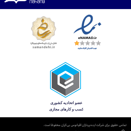
تمامی حقوق برای شرکت ایده‌پردازان اقیانوس بی‌کران محفوظ است.