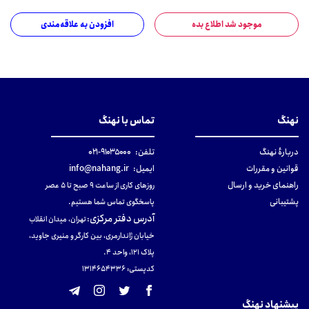
موجود شد اطلاع بده
افزودن به علاقه‌مندی
نهنگ
تماس با نهنگ
دربارهٔ نهنگ
تلفن:
۹۱۰۳۵۰۰۰-۰۲۱
قوانین و مقررات
ایمیل:
info@nahang.ir
راهنمای خرید و ارسال
روزهای کاری از ساعت ۹ صبح تا ۵ عصر
پشتیبانی
پاسخگوی تماس شما هستیم.
آدرس دفتر مرکزی
:
تهران، میدان انقلاب
خیابان ژاندارمری، بین کارگر و منیری جاوید،
پلاک 121، واحد ۴.
کدپستی: 131465433۶
پیشنهاد نهنگ