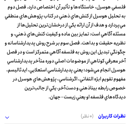
فلسفي هوسرل، خاستگاه‌ها و تأثير آن اختصاص دارد. فصل دوم
به تحليل هوسرل از کنش‌هاي ذهني در کتاب پژوهش‌هاي منطقي
مي‌پردازد و هدف از آن ارائه يکي از درخشان‌ترين تحليل‌ها از
مسئله آگاهي است: تمايز بين ماده و کيفيت کنش‌هاي ذهني، و
نظريه حقيقت و بداهت. فصل سوم بر شرح روش پديدارشناسانه و
چگونگي تبديل اين روش به فلسفه آگاهي متمرکز است و در فصل
آخر معرفي کوتاهي از موضوعات اصلي دوره متأخر پديدارشناسي
هوسرل انجام مي‌شود؛ يعني پديدارشناسي استعلايي، ايدئاليسم،
مفهوم تقويم ابژه التفاتي، اگرشناسي، پژوهش‌هاي هوسرل در
خصوص رابطه بيناذهني و دست‌آخر، يکي از جالب‌ترين
ديدگاه‌هاي فلسفه او يعني زيست - جهان.
نظرات کاربران
(0 نظر)