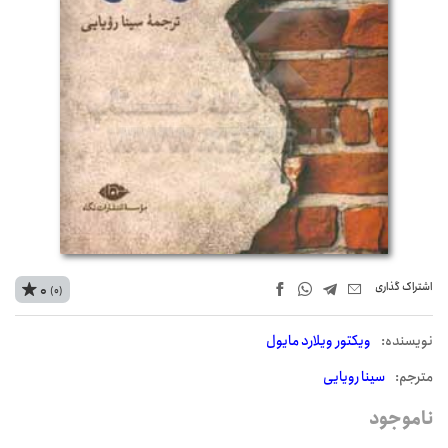
اشتراک‌ گذاری
0
(0)
نويسنده:
ویکتور ویلارد مایول
مترجم:
سینا رویایی
ناموجود