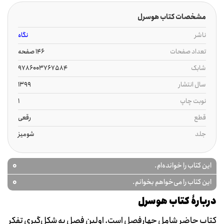
مشخصات کتاب هوسرل
ناشر
نگاه
تعداد صفحات
146 صفحه
شابک
9786003767584
سال انتشار
1399
نوبت چاپ
1
قطع
رقعی
جلد
شومیز
0
این کتاب را خوانده‌ام.
0
این کتاب را می‌خواهم بخوانم.
دربارۀ کتاب هوسرل
کتاب حاضر شامل چهارفصل است. اولين فصل به شکل‌گيري تفکر