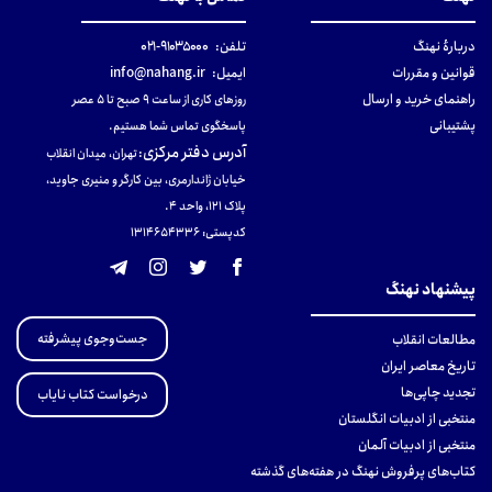
دربارهٔ نهنگ
تلفن:
۹۱۰۳۵۰۰۰-۰۲۱
قوانین و مقررات
ایمیل:
info@nahang.ir
راهنمای خرید و ارسال
روزهای کاری از ساعت ۹ صبح تا ۵ عصر
پشتیبانی
پاسخگوی تماس شما هستیم.
آدرس دفتر مرکزی
:
تهران، میدان انقلاب
خیابان ژاندارمری، بین کارگر و منیری جاوید،
پلاک 121، واحد ۴.
کدپستی: 131465433۶
پیشنهاد نهنگ
جست‌وجوی پیشرفته
مطالعات انقلاب
تاریخ معاصر ایران
تجدید چاپی‌ها
درخواست کتاب نایاب
منتخبی از ادبیات انگلستان
منتخبی از ادبیات آلمان
کتاب‌های پرفروش نهنگ در هفته‌های گذشته