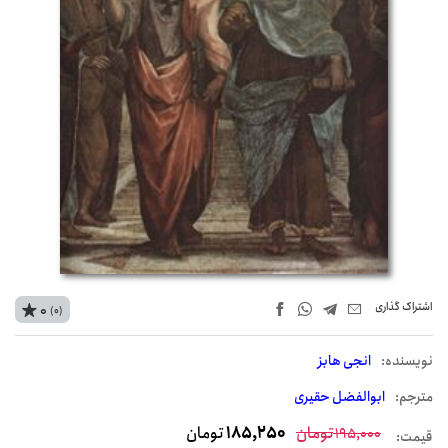
اشتراک‌ گذاری
0
(0)
نويسنده:
انجی هابز
مترجم:
ابوالفضل حقیری
تومان
185,250
تومان
195,000
قیمت: