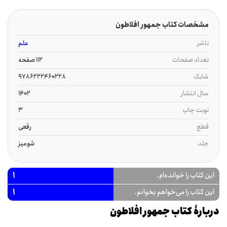
مشخصات کتاب جمهور افلاطون
ناشر
علم
تعداد صفحات
112 صفحه
شابک
9786222460228
سال انتشار
1402
نوبت چاپ
3
قطع
رقعی
جلد
شومیز
1
این کتاب را خوانده‌ام.
1
این کتاب را می‌خواهم بخوانم.
دربارۀ کتاب جمهور افلاطون