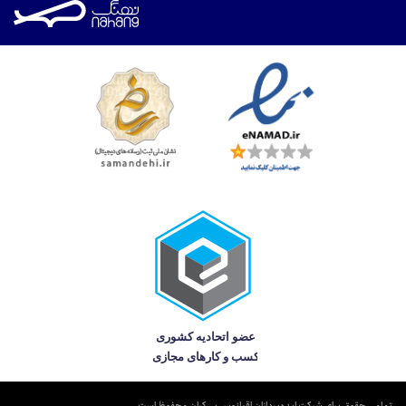
تمامی حقوق برای شرکت ایده‌پردازان اقیانوس بی‌کران محفوظ است.