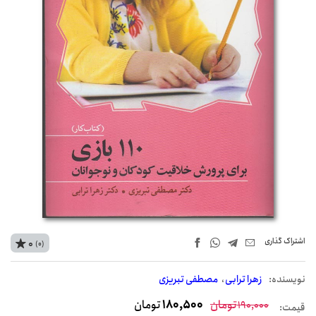
اشتراک‌ گذاری
0
(0)
نويسنده:
زهرا ترابی
مصطفی تبریزی
تومان
180,500
تومان
190,000
قیمت: