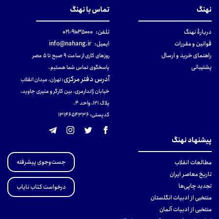
نهنگ
تماس با نهنگ
دربارهٔ نهنگ
تلفن:
۹۱۰۳۵۰۰۰-۰۲۱
قوانین و مقررات
ایمیل:
info@nahang.ir
راهنمای خرید و ارسال
روزهای کاری از ساعت ۹ صبح تا ۵ عصر
پشتیبانی
پاسخگوی تماس شما هستیم.
آدرس دفتر مرکزی
:
تهران، میدان انقلاب
خیابان ژاندارمری، بین کارگر و منیری جاوید،
پلاک 121، واحد ۴.
کدپستی: 131465433۶
پیشنهاد نهنگ
جست‌وجوی پیشرفته
مطالعات انقلاب
تاریخ معاصر ایران
تجدید چاپی‌ها
درخواست کتاب نایاب
منتخبی از ادبیات انگلستان
منتخبی از ادبیات آلمان