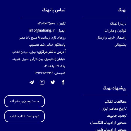
نهنگ
تماس با نهنگ
دربارهٔ نهنگ
تلفن:
۹۱۰۳۵۰۰۰-۰۲۱
قوانین و مقررات
ایمیل:
info@nahang.ir
راهنمای خرید و ارسال
روزهای کاری از ساعت ۹ صبح تا ۵ عصر
پشتیبانی
پاسخگوی تماس شما هستیم.
آدرس دفتر مرکزی
:
تهران، میدان انقلاب
خیابان ژاندارمری، بین کارگر و منیری جاوید،
پلاک 121، واحد ۴.
کدپستی: 131465433۶
پیشنهاد نهنگ
جست‌وجوی پیشرفته
مطالعات انقلاب
تاریخ معاصر ایران
تجدید چاپی‌ها
درخواست کتاب نایاب
منتخبی از ادبیات انگلستان
منتخبی از ادبیات آلمان