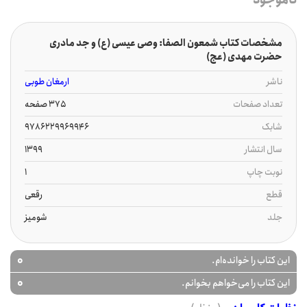
ناموجود
مشخصات کتاب شمعون الصفا: وصی عیسی (ع) و جد مادری
حضرت مهدی (عج)
ناشر
ارمغان طوبی
تعداد صفحات
375 صفحه
شابک
9786229969946
سال انتشار
1399
نوبت چاپ
1
قطع
رقعی
جلد
شومیز
0
این کتاب را خوانده‌ام.
0
این کتاب را می‌خواهم بخوانم.