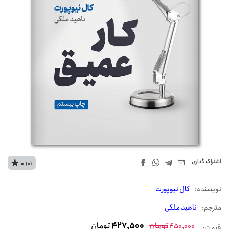
اشتراک‌ گذاری
0
(0)
نويسنده:
کال نیوپورت
مترجم:
ناهید ملکی
تومان
427,500
تومان
450,000
قیمت: