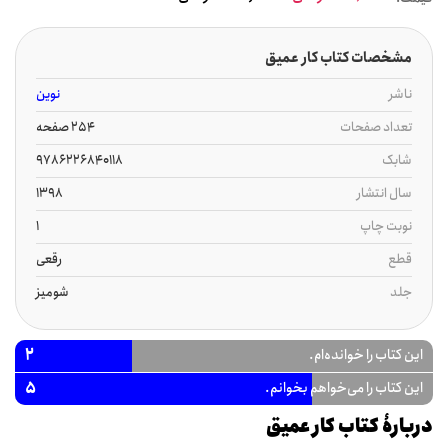
مشخصات کتاب کار عمیق
ناشر
نوین
تعداد صفحات
254 صفحه
شابک
9786226840118
سال انتشار
1398
نوبت چاپ
1
قطع
رقعی
جلد
شومیز
2
این کتاب را خوانده‌ام.
5
این کتاب را می‌خواهم بخوانم.
دربارۀ کتاب کار عمیق