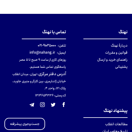
نهنگ
تماس با نهنگ
دربارهٔ نهنگ
تلفن:
۹۱۰۳۵۰۰۰-۰۲۱
قوانین و مقررات
ایمیل:
info@nahang.ir
راهنمای خرید و ارسال
روزهای کاری از ساعت ۹ صبح تا ۵ عصر
پشتیبانی
پاسخگوی تماس شما هستیم.
آدرس دفتر مرکزی
:
تهران، میدان انقلاب
خیابان ژاندارمری، بین کارگر و منیری جاوید،
پلاک 121، واحد ۴.
کدپستی: 131465433۶
پیشنهاد نهنگ
جست‌وجوی پیشرفته
مطالعات انقلاب
تاریخ معاصر ایران