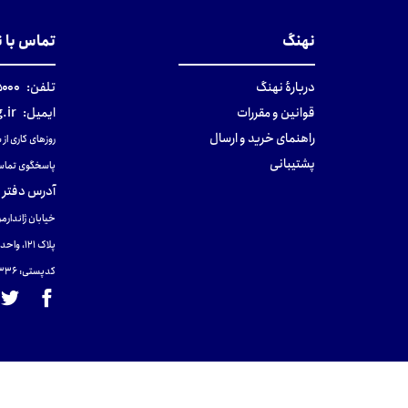
نهنگ
تماس با 
دربارهٔ نهنگ
تلفن:
۰-۰۲۱
قوانین و مقررات
ایمیل:
.ir
راهنمای خرید و ارسال
روزهای کاری از ساعت ۹ صب
پشتیبانی
پاسخگوی تماس
آدرس دفتر 
خیابان ژاندارمر
پلاک 121، واحد ۴.
کدپستی: 131465433۶