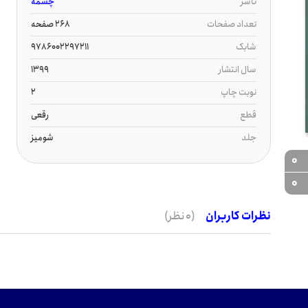
ناشر
چشمه
تعداد صفحات
268 صفحه
شابک
9786002297211
سال انتشار
1399
نوبت چاپ
2
قطع
رقعی
جلد
شومیز
0
0
نظرات کاربران
(0 نظر)