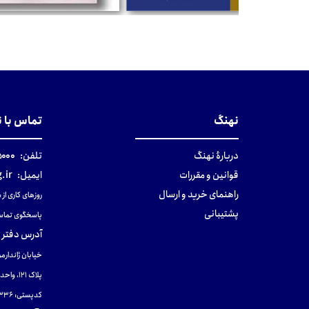
تومان
تومان
نهنگ
تماس با 
دربارهٔ نهنگ
تلفن:
۰-۰۲۱
قوانین و مقررات
ایمیل:
.ir
راهنمای خرید و ارسال
روزهای کاری از ساعت ۹ صب
پشتیبانی
پاسخگوی تماس
آدرس دفتر 
خیابان ژاندارمر
پلاک 121، واحد ۴.
کدپستی: 131465433۶