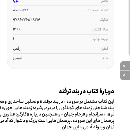
ناشر
گویا
تعداد صفحات
174 صفحه
شابک
9786226528214
سال انتشار
1399
نوبت چاپ
1
قطع
رقعی
جلد
شومیز
0
0
دربارۀ کتاب در بند ترفند
این کتاب مشتمل بر سروده «در بند ترفند» و تحلیل ساختاری و محت
پیام‌شناختی زمینه‌های گوناگون را دربرمی‌گیرد؛ زمینه‌هایی چون« 
نو»، «سرانجام و فرجام جهان» و همچنین درباره «کارکرد فناوری و ا
پرسمان‌های این سروده، پرسمان‌هایی است بزرگ و دشوار که آدمی در
نهان و پیوند آدمی با این جهان.