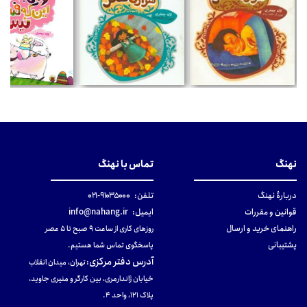
نهنگ
تماس با نهنگ
دربارهٔ نهنگ
تلفن:
۹۱۰۳۵۰۰۰-۰۲۱
قوانین و مقررات
ایمیل:
info@nahang.ir
راهنمای خرید و ارسال
روزهای کاری از ساعت ۹ صبح تا ۵ عصر
پشتیبانی
پاسخگوی تماس شما هستیم.
آدرس دفتر مرکزی
:
تهران، میدان انقلاب
خیابان ژاندارمری، بین کارگر و منیری جاوید،
پلاک 121، واحد ۴.