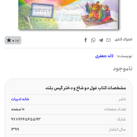
اشتراک‌ گذاری
0
(0)
نويسنده:
لاله جعفری
ناموجود
مشخصات کتاب غول دو شاخ و دختر گیس بلند
ناشر
خانه ادبیات
تعداد صفحات
10 صفحه
شابک
9789645455192
سال انتشار
1399