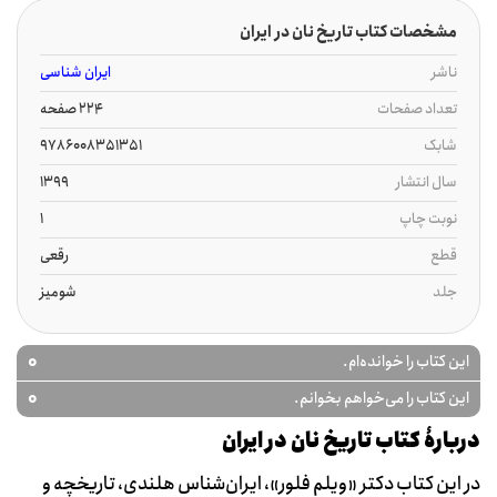
مشخصات کتاب تاریخ نان در ایران
ناشر
ایران شناسی
تعداد صفحات
224 صفحه
شابک
9786008351351
سال انتشار
1399
نوبت چاپ
1
قطع
رقعی
جلد
شومیز
0
این کتاب را خوانده‌ام.
0
این کتاب را می‌خواهم بخوانم.
دربارۀ کتاب تاریخ نان در ایران
در این کتاب دکتر «ویلم فلور»، ایران‌شناس هلندی، تاریخچه و