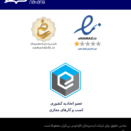
تمامی حقوق برای شرکت ایده‌پردازان اقیانوس بی‌کران محفوظ است.