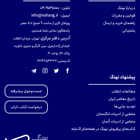
دربارهٔ نهنگ
تلفن:
۹۱۰۳۵۰۰۰-۰۲۱
قوانین و مقررات
ایمیل:
info@nahang.ir
راهنمای خرید و ارسال
روزهای کاری از ساعت ۹ صبح تا ۵ عصر
پشتیبانی
پاسخگوی تماس شما هستیم.
آدرس دفتر مرکزی
:
تهران، میدان انقلاب
خیابان ژاندارمری، بین کارگر و منیری جاوید،
پلاک 121، واحد ۴.
کدپستی: 131465433۶
پیشنهاد نهنگ
جست‌وجوی پیشرفته
مطالعات انقلاب
تاریخ معاصر ایران
تجدید چاپی‌ها
درخواست کتاب نایاب
منتخبی از ادبیات انگلستان
منتخبی از ادبیات آلمان
کتاب‌های پرفروش نهنگ در هفته‌های گذشته