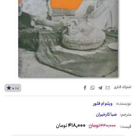
اشتراک‌ گذاری
0
(0)
نويسنده:
ویلم ام فلور
مترجم:
صبا کارخیران
تومان
418,000
تومان
440,000
قیمت: