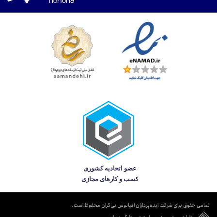
تمامی حقوق برای شرکت ایده‌پردازان اقیانوس بی‌کران محفوظ است.