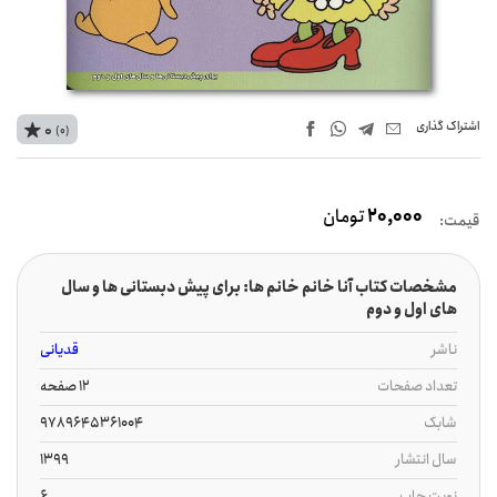
اشتراک‌ گذاری
0
(0)
20,000
تومان
قیمت:
مشخصات کتاب آنا خانم خانم ها: برای پیش دبستانی ها و سال
های اول و دوم
ناشر
قدیانی
تعداد صفحات
12 صفحه
شابک
9789645361004
سال انتشار
1399
نوبت چاپ
6