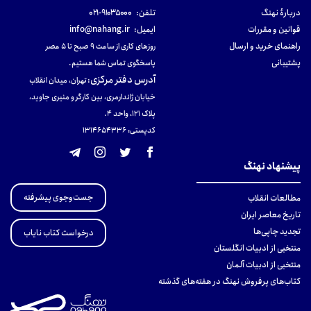
دربارهٔ نهنگ
تلفن:
۹۱۰۳۵۰۰۰-۰۲۱
قوانین و مقررات
ایمیل:
info@nahang.ir
راهنمای خرید و ارسال
روزهای کاری از ساعت ۹ صبح تا ۵ عصر
پشتیبانی
پاسخگوی تماس شما هستیم.
آدرس دفتر مرکزی
:
تهران، میدان انقلاب
خیابان ژاندارمری، بین کارگر و منیری جاوید،
پلاک 121، واحد ۴.
کدپستی: 131465433۶
پیشنهاد نهنگ
جست‌وجوی پیشرفته
مطالعات انقلاب
تاریخ معاصر ایران
تجدید چاپی‌ها
درخواست کتاب نایاب
منتخبی از ادبیات انگلستان
منتخبی از ادبیات آلمان
کتاب‌های پرفروش نهنگ در هفته‌های گذشته