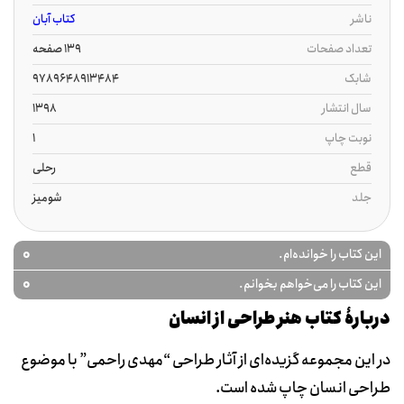
ناشر
کتاب آبان
تعداد صفحات
139 صفحه
شابک
9789648913484
سال انتشار
1398
نوبت چاپ
1
قطع
رحلی
جلد
شومیز
0
این کتاب را خوانده‌ام.
0
این کتاب را می‌خواهم بخوانم.
دربارۀ کتاب هنر طراحی از انسان
در این مجموعه گزیده‌ای از آثار طراحی “مهدی راحمی” با موضوع
طراحی انسان چاپ شده است.