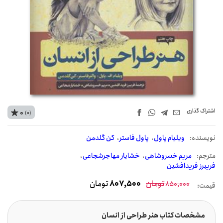
اشتراک‌ گذاری
0
(0)
نويسنده:
ویلیام پاول
پاول فاستر
کن گلدمن
مترجم:
مریم خسروشاهی
خشایار مهاجرشجاعی
فریبرز فریدافشین
تومان
807,500
تومان
850,000
قیمت:
مشخصات کتاب هنر طراحی از انسان