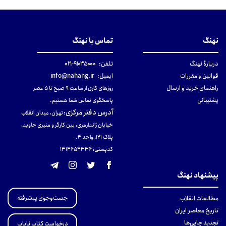
نهنگ
تماس با نهنگ
دربارهٔ نهنگ
تلفن:
۹۱۰۳۵۰۰۰-۰۲۱
قوانین و مقررات
ایمیل:
info@nahang.ir
راهنمای خرید و ارسال
روزهای کاری از ساعت ۹ صبح تا ۵ عصر
پشتیبانی
پاسخگوی تماس شما هستیم.
آدرس دفتر مرکزی
:
تهران، میدان انقلاب
خیابان ژاندارمری، بین کارگر و منیری جاوید،
پلاک 121، واحد ۴.
کدپستی: 131465433۶
پیشنهاد نهنگ
جست‌وجوی پیشرفته
مطالعات انقلاب
تاریخ معاصر ایران
تجدید چاپی‌ها
درخواست کتاب نایاب