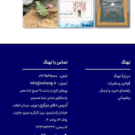
نهنگ
تماس با نهنگ
دربارهٔ نهنگ
تلفن:
۹۱۰۳۵۰۰۰-۰۲۱
قوانین و مقررات
ایمیل:
info@nahang.ir
راهنمای خرید و ارسال
روزهای کاری از ساعت ۹ صبح تا ۵ عصر
پشتیبانی
پاسخگوی تماس شما هستیم.
آدرس دفتر مرکزی
:
تهران، میدان انقلاب
خیابان ژاندارمری، بین کارگر و منیری جاوید،
پلاک 121، واحد ۴.
کدپستی: 131465433۶