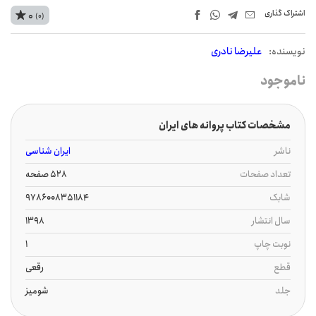
اشتراک‌ گذاری
0
(0)
نويسنده:
علیرضا نادری
ناموجود
مشخصات کتاب پروانه های ایران
ناشر
ایران شناسی
تعداد صفحات
528 صفحه
شابک
9786008351184
سال انتشار
1398
نوبت چاپ
1
قطع
رقعی
جلد
شومیز