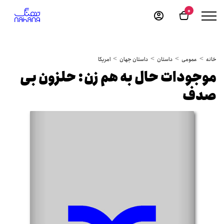
0
خانه
عمومی
داستان
داستان جهان
امریکا
موجودات حال به هم زن: حلزون بی
صدف