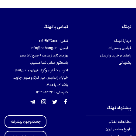
نهنگ
تماس با نهنگ
دربارهٔ نهنگ
تلفن:
۹۱۰۳۵۰۰۰-۰۲۱
قوانین و مقررات
ایمیل:
info@nahang.ir
راهنمای خرید و ارسال
روزهای کاری از ساعت ۹ صبح تا ۵ عصر
پشتیبانی
پاسخگوی تماس شما هستیم.
آدرس دفتر مرکزی
:
تهران، میدان انقلاب
خیابان ژاندارمری، بین کارگر و منیری جاوید،
پلاک 121، واحد ۴.
کدپستی: 131465433۶
پیشنهاد نهنگ
جست‌وجوی پیشرفته
مطالعات انقلاب
تاریخ معاصر ایران