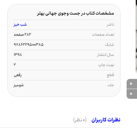
مشخصات کتاب در جست وجوی جهانی بهتر
ناشر
شب خیز
تعداد صفحات
282 صفحه
شابک
9786229500385
سال انتشار
1398
نوبت چاپ
2
قطع
رقعی
0
جلد
شومیز
0
نظرات کاربران
(0 نظر)