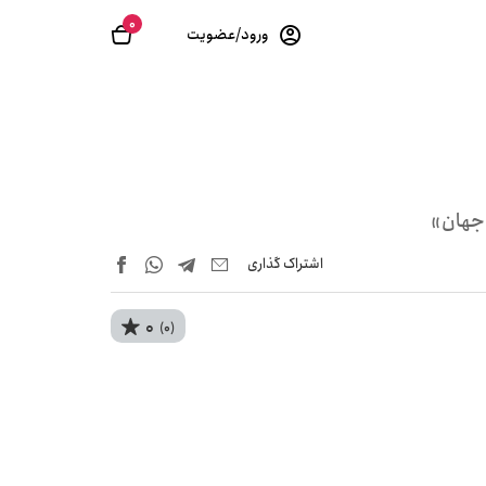
0
ورود/عضویت
 جهان»
اشتراک‌ گذاری
0
(0)