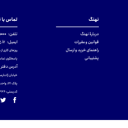
تومان
تومان
نهنگ
تماس با 
دربارهٔ نهنگ
تلفن:
۰-۰۲۱
قوانین و مقررات
ایمیل:
.ir
راهنمای خرید و ارسال
روزهای کاری از ساعت ۹ صب
پشتیبانی
پاسخگوی تماس
آدرس دفتر 
خیابان ژاندارمر
پلاک 121، واحد ۴.
کدپستی: 131465433۶