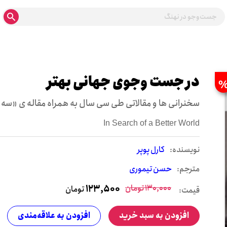
در جست وجوی جهانی بهتر
سخنرانی ها و مقالاتی طی سی سال به همراه مقاله ی «سه
In Search of a Better World
نويسنده:
کارل پوپر
مترجم:
حسن تیموری
130,000
تومان
123,500
تومان
قیمت:
افزودن به سبد خرید
افزودن به علاقه‌مندی