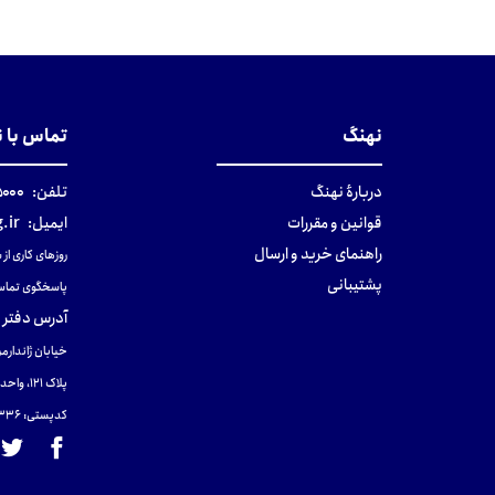
نهنگ
تماس با 
دربارهٔ نهنگ
تلفن:
۰-۰۲۱
قوانین و مقررات
ایمیل:
.ir
راهنمای خرید و ارسال
روزهای کاری از ساعت ۹ صب
پشتیبانی
پاسخگوی تماس
آدرس دفتر 
خیابان ژاندارمر
پلاک 121، واحد ۴.
کدپستی: 131465433۶