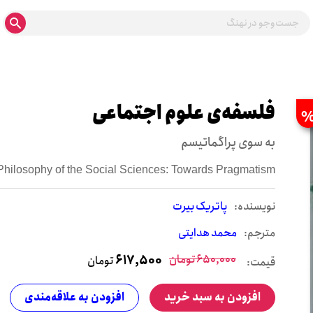
فلسفه‌ی علوم اجتماعی
به سوی پراگماتیسم
Philosophy of the Social Sciences: Towards Pragmatism
نويسنده:
پاتریک بیرت
مترجم:
محمد هدایتی
650,000
تومان
617,500
تومان
قیمت:
افزودن به سبد خرید
افزودن به علاقه‌مندی