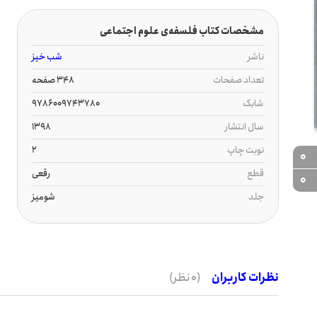
مشخصات کتاب فلسفه‌ی علوم اجتماعی
ناشر
شب خیز
تعداد صفحات
348 صفحه
شابک
9786009743780
سال انتشار
1398
نوبت چاپ
2
0
قطع
رقعی
0
جلد
شومیز
نظرات کاربران
(0 نظر)