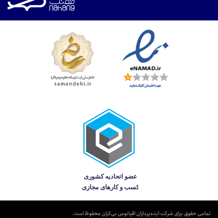
تمامی حقوق برای شرکت ایده‌پردازان اقیانوس بی‌کران محفوظ است.