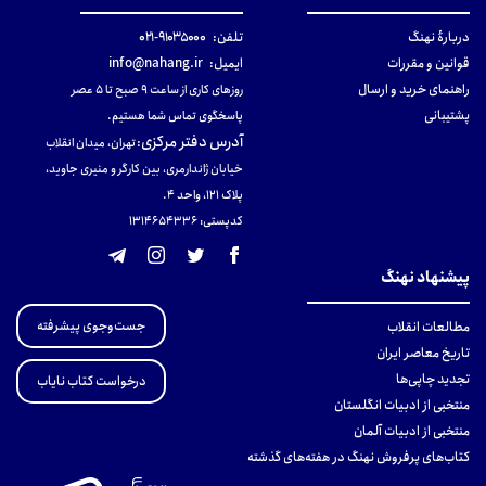
دربارهٔ نهنگ
تلفن:
۹۱۰۳۵۰۰۰-۰۲۱
قوانین و مقررات
ایمیل:
info@nahang.ir
راهنمای خرید و ارسال
روزهای کاری از ساعت ۹ صبح تا ۵ عصر
پشتیبانی
پاسخگوی تماس شما هستیم.
آدرس دفتر مرکزی
:
تهران، میدان انقلاب
خیابان ژاندارمری، بین کارگر و منیری جاوید،
پلاک 121، واحد ۴.
کدپستی: 131465433۶
پیشنهاد نهنگ
جست‌وجوی پیشرفته
مطالعات انقلاب
تاریخ معاصر ایران
تجدید چاپی‌ها
درخواست کتاب نایاب
منتخبی از ادبیات انگلستان
منتخبی از ادبیات آلمان
کتاب‌های پرفروش نهنگ در هفته‌های گذشته