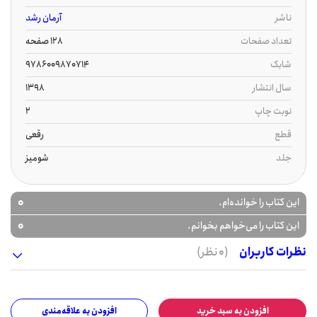
ناشر
آرمان رشد
تعداد صفحات
128 صفحه
شابک
9786009870714
سال انتشار
1398
نوبت چاپ
2
قطع
رقعی
جلد
شومیز
0
این کتاب را خوانده‌ام.
0
این کتاب را می‌خواهم بخوانم.
نظرات کاربران
(0 نظر)
افزودن به سبد خرید
افزودن به علاقه‌مندی