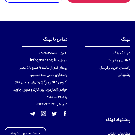
نهنگ
تماس با نهنگ
دربارهٔ نهنگ
تلفن:
۹۱۰۳۵۰۰۰-۰۲۱
قوانین و مقررات
ایمیل:
info@nahang.ir
راهنمای خرید و ارسال
روزهای کاری از ساعت ۹ صبح تا ۵ عصر
پشتیبانی
پاسخگوی تماس شما هستیم.
آدرس دفتر مرکزی
:
تهران، میدان انقلاب
خیابان ژاندارمری، بین کارگر و منیری جاوید،
پلاک 121، واحد ۴.
کدپستی: 131465433۶
پیشنهاد نهنگ
جست‌وجوی پیشرفته
مطالعات انقلاب