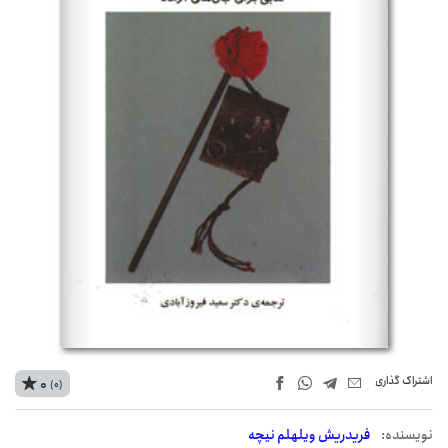
اشتراک‌ گذاری
0
(0)
نويسنده:
فریدریش ویلهلم نیچه