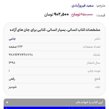
مترجم:
سعید فیروزآبادی
تومان
902,500
تومان
950,000
قیمت:
مشخصات کتاب انسانی، بسیار انسانی. کتابی برای جان های آزاده
ناشر
جامی
تعداد صفحات
762 صفحه
شابک
9789647468770
سال انتشار
1398
نوبت چاپ
1
قطع
رقعی
جلد
شومیز
0
این کتاب را خوانده‌ام.