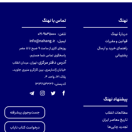
نهنگ
تماس با نهنگ
دربارهٔ نهنگ
تلفن:
۹۱۰۳۵۰۰۰-۰۲۱
قوانین و مقررات
ایمیل:
info@nahang.ir
راهنمای خرید و ارسال
روزهای کاری از ساعت ۹ صبح تا ۵ عصر
پشتیبانی
پاسخگوی تماس شما هستیم.
آدرس دفتر مرکزی
:
تهران، میدان انقلاب
خیابان ژاندارمری، بین کارگر و منیری جاوید،
پلاک 121، واحد ۴.
کدپستی: 131465433۶
پیشنهاد نهنگ
جست‌وجوی پیشرفته
مطالعات انقلاب
تاریخ معاصر ایران
تجدید چاپی‌ها
درخواست کتاب نایاب