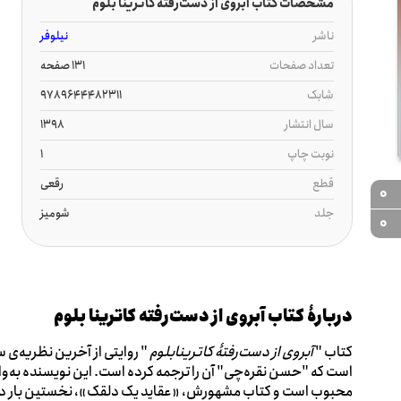
مشخصات کتاب آبروی از دست‌رفته کاترینا بلوم
ناشر
نیلوفر
تعداد صفحات
131 صفحه
شابک
9789644482311
سال انتشار
1398
نوبت چاپ
1
قطع
رقعی
0
جلد
شومیز
0
دربارۀ کتاب آبروی از دست‌رفته کاترینا بلوم
کتاب "
آبروی از دست‌رفتۀ کاترینابلوم
" روایتی از آخرین نظریه‌ی 
است که "حسن نقره‌چی" آن را ترجمه کرده است. این نویسنده به‌وا