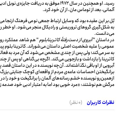
رسید. او همچنین در سال 1972 موفق به دریافت ج
آلمانی، بعد از توماس مان، از آن خود کرد.
بُل بر این عقیده بود که وسایل ارتباط جمعی نوعی فرهنگ ارتجاعی 
به شکل‌گیری گروهای تروریستی و رادیکال منجر می‌شود. او خطر رسا
می‌دانست.
در داستان "
آبروی از دست‌رفتۀ کاترینابلوم
" هم شاهد عملکرد روزنا
عمومی را علیه شخصیت اصلی داستان می‌شوراند. کاترینا بلوم پیش
به سر می‌کند؛ ولی پس از چندی مشخص می‌شود که آن مرد به فعالی
کاترینا را بازداشت و بازجویی می‌کند. اگرچه بی‌گناهی او پس از چند 
آبرویی از او باقی نگذاشته‌اند. آن‌چه نویسنده در این داستان قصد پر
برانگیختن احساسات عامه‌ی مردم از واقعه‌ای کوچک جنایتی بزرگ و 
ازهمین‌رو نویسنده خشم رسانه‌های آلمان را برانگیخت و خود را در ت
مرگش هم نوشتند: «مرد خوبی بود اما به اعتبار ادبی خود صدمه ز
نظرات کاربران
(0 نظر)