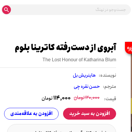
آبروی از دست‌رفته کاترینا بلوم
The Lost Honour of Katharina Blum
نويسنده:
هاینریش بل
مترجم:
حسن نقره چی
120,000
تومان
114,000
تومان
قیمت:
افزودن به سبد خرید
افزودن به علاقه‌مندی