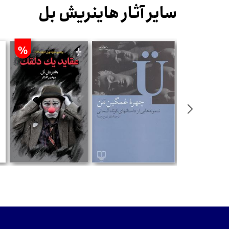
سایر آثار هاینریش بل
%
مان
تومان
تومان