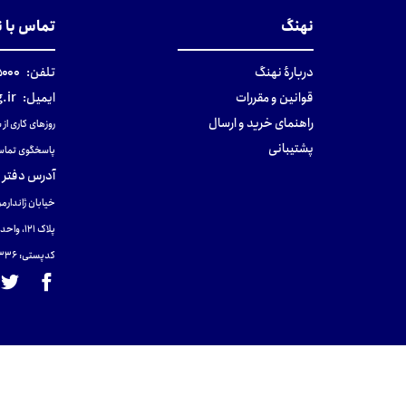
نهنگ
تماس با 
دربارهٔ نهنگ
تلفن:
۰-۰۲۱
قوانین و مقررات
ایمیل:
.ir
راهنمای خرید و ارسال
روزهای کاری از ساعت ۹ صب
پشتیبانی
پاسخگوی تماس
آدرس دفتر 
خیابان ژاندارمر
پلاک 121، واحد ۴.
کدپستی: 131465433۶