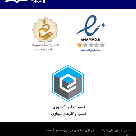
تمامی حقوق برای شرکت ایده‌پردازان اقیانوس بی‌کران محفوظ است.