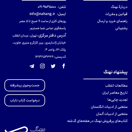
دربارهٔ نهنگ
تلفن:
۹۱۰۳۵۰۰۰-۰۲۱
قوانین و مقررات
ایمیل:
info@nahang.ir
راهنمای خرید و ارسال
روزهای کاری از ساعت ۹ صبح تا ۵ عصر
پشتیبانی
پاسخگوی تماس شما هستیم.
آدرس دفتر مرکزی
:
تهران، میدان انقلاب
خیابان ژاندارمری، بین کارگر و منیری جاوید،
پلاک 121، واحد ۴.
کدپستی: 131465433۶
پیشنهاد نهنگ
جست‌وجوی پیشرفته
مطالعات انقلاب
تاریخ معاصر ایران
تجدید چاپی‌ها
درخواست کتاب نایاب
منتخبی از ادبیات انگلستان
منتخبی از ادبیات آلمان
کتاب‌های پرفروش نهنگ در هفته‌های گذشته