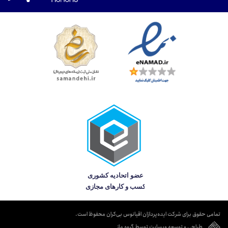
تمامی حقوق برای شرکت ایده‌پردازان اقیانوس بی‌کران محفوظ است.
طراحی و توسعه وبسایت توسط گروه ماز