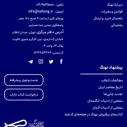
دربارهٔ نهنگ
تلفن:
۹۱۰۳۵۰۰۰-۰۲۱
قوانین و مقررات
ایمیل:
info@nahang.ir
راهنمای خرید و ارسال
روزهای کاری از ساعت ۹ صبح تا ۵ عصر
پشتیبانی
پاسخگوی تماس شما هستیم.
آدرس دفتر مرکزی
:
تهران، میدان انقلاب
خیابان ژاندارمری، بین کارگر و منیری جاوید،
پلاک 121، واحد ۴.
کدپستی: 131465433۶
پیشنهاد نهنگ
جست‌وجوی پیشرفته
مطالعات انقلاب
تاریخ معاصر ایران
تجدید چاپی‌ها
درخواست کتاب نایاب
منتخبی از ادبیات انگلستان
منتخبی از ادبیات آلمان
کتاب‌های پرفروش نهنگ در هفته‌های گذشته