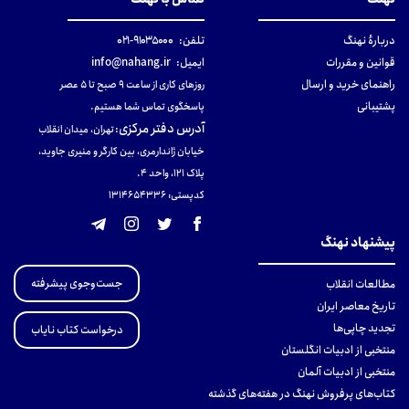
دربارهٔ نهنگ
تلفن:
۹۱۰۳۵۰۰۰-۰۲۱
قوانین و مقررات
ایمیل:
info@nahang.ir
راهنمای خرید و ارسال
روزهای کاری از ساعت ۹ صبح تا ۵ عصر
پشتیبانی
پاسخگوی تماس شما هستیم.
آدرس دفتر مرکزی
:
تهران، میدان انقلاب
خیابان ژاندارمری، بین کارگر و منیری جاوید،
پلاک 121، واحد ۴.
کدپستی: 131465433۶
پیشنهاد نهنگ
جست‌وجوی پیشرفته
مطالعات انقلاب
تاریخ معاصر ایران
تجدید چاپی‌ها
درخواست کتاب نایاب
منتخبی از ادبیات انگلستان
منتخبی از ادبیات آلمان
کتاب‌های پرفروش نهنگ در هفته‌های گذشته