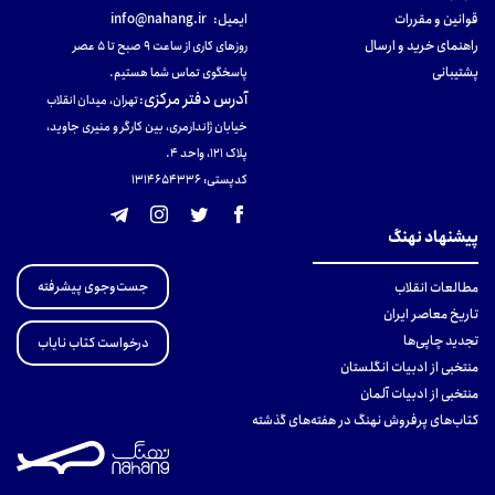
قوانین و مقررات
ایمیل:
info@nahang.ir
راهنمای خرید و ارسال
روزهای کاری از ساعت ۹ صبح تا ۵ عصر
پشتیبانی
پاسخگوی تماس شما هستیم.
آدرس دفتر مرکزی
:
تهران، میدان انقلاب
خیابان ژاندارمری، بین کارگر و منیری جاوید،
پلاک 121، واحد ۴.
کدپستی: 131465433۶
پیشنهاد نهنگ
جست‌وجوی پیشرفته
مطالعات انقلاب
تاریخ معاصر ایران
تجدید چاپی‌ها
درخواست کتاب نایاب
منتخبی از ادبیات انگلستان
منتخبی از ادبیات آلمان
کتاب‌های پرفروش نهنگ در هفته‌های گذشته