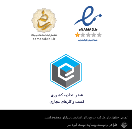
تمامی حقوق برای شرکت ایده‌پردازان اقیانوس بی‌کران محفوظ است.
طراحی و توسعه وبسایت توسط گروه ماز