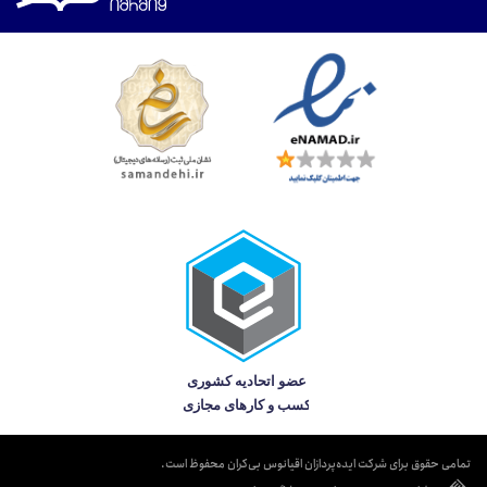
تمامی حقوق برای شرکت ایده‌پردازان اقیانوس بی‌کران محفوظ است.