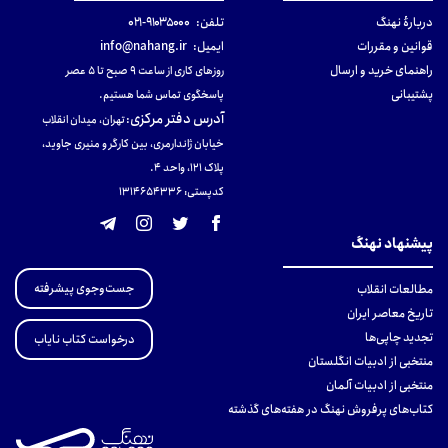
دربارهٔ نهنگ
تلفن:
۹۱۰۳۵۰۰۰-۰۲۱
قوانین و مقررات
ایمیل:
info@nahang.ir
راهنمای خرید و ارسال
روزهای کاری از ساعت ۹ صبح تا ۵ عصر
پشتیبانی
پاسخگوی تماس شما هستیم.
آدرس دفتر مرکزی
:
تهران، میدان انقلاب
خیابان ژاندارمری، بین کارگر و منیری جاوید،
پلاک 121، واحد ۴.
کدپستی: 131465433۶
پیشنهاد نهنگ
جست‌وجوی پیشرفته
مطالعات انقلاب
تاریخ معاصر ایران
تجدید چاپی‌ها
درخواست کتاب نایاب
منتخبی از ادبیات انگلستان
منتخبی از ادبیات آلمان
کتاب‌های پرفروش نهنگ در هفته‌های گذشته