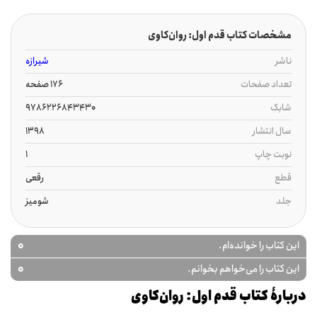
مشخصات کتاب قدم اول: روان‌کاوی
ناشر
شیرازه
تعداد صفحات
176 صفحه
شابک
9786226843430
سال انتشار
1398
نوبت چاپ
1
قطع
رقعی
جلد
شومیز
0
این کتاب را خوانده‌ام.
0
این کتاب را می‌خواهم بخوانم.
دربارۀ کتاب قدم اول: روان‌کاوی