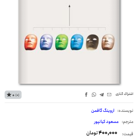
اشتراک‌ گذاری
0
(0)
نويسنده:
اروینگ گافمن
مترجم:
مسعود کیانپور
400,000
تومان
قیمت: