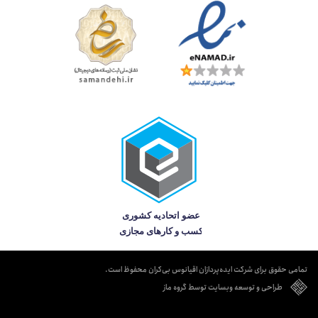
تمامی حقوق برای شرکت ایده‌پردازان اقیانوس بی‌کران محفوظ است.
طراحی و توسعه وبسایت توسط گروه ماز