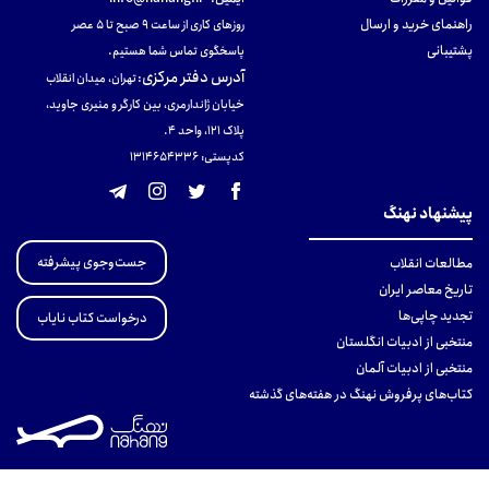
راهنمای خرید و ارسال
روزهای کاری از ساعت ۹ صبح تا ۵ عصر
پشتیبانی
پاسخگوی تماس شما هستیم.
آدرس دفتر مرکزی
:
تهران، میدان انقلاب
خیابان ژاندارمری، بین کارگر و منیری جاوید،
پلاک 121، واحد ۴.
کدپستی: 131465433۶
پیشنهاد نهنگ
جست‌وجوی پیشرفته
مطالعات انقلاب
تاریخ معاصر ایران
تجدید چاپی‌ها
درخواست کتاب نایاب
منتخبی از ادبیات انگلستان
منتخبی از ادبیات آلمان
کتاب‌های پرفروش نهنگ در هفته‌های گذشته