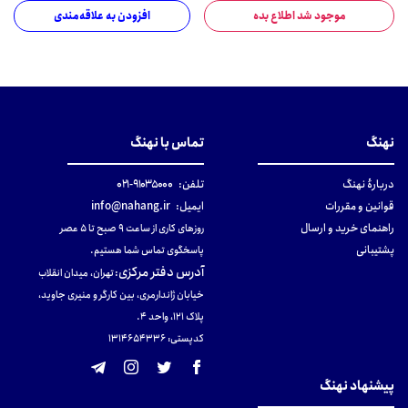
موجود شد اطلاع بده
افزودن به علاقه‌مندی
نهنگ
تماس با نهنگ
دربارهٔ نهنگ
تلفن:
۹۱۰۳۵۰۰۰-۰۲۱
قوانین و مقررات
ایمیل:
info@nahang.ir
راهنمای خرید و ارسال
روزهای کاری از ساعت ۹ صبح تا ۵ عصر
پشتیبانی
پاسخگوی تماس شما هستیم.
آدرس دفتر مرکزی
:
تهران، میدان انقلاب
خیابان ژاندارمری، بین کارگر و منیری جاوید،
پلاک 121، واحد ۴.
کدپستی: 131465433۶
پیشنهاد نهنگ