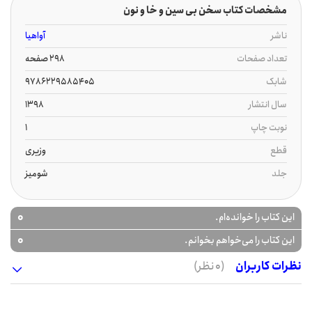
مشخصات کتاب سخن بی سین و خا و نون
ناشر
آواهیا
تعداد صفحات
298 صفحه
شابک
9786229585405
سال انتشار
1398
نوبت چاپ
1
قطع
وزیری
جلد
شومیز
0
این کتاب را خوانده‌ام.
0
این کتاب را می‌خواهم بخوانم.
نظرات کاربران
(0 نظر)