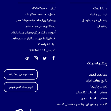
دربارهٔ نهنگ
تلفن:
۹۱۰۳۵۰۰۰-۰۲۱
قوانین و مقررات
ایمیل:
info@nahang.ir
راهنمای خرید و ارسال
روزهای کاری از ساعت ۹ صبح تا ۵ عصر
پشتیبانی
پاسخگوی تماس شما هستیم.
آدرس دفتر مرکزی
:
تهران، میدان انقلاب
خیابان ژاندارمری، بین کارگر و منیری جاوید،
پلاک 121، واحد ۴.
کدپستی: 131465433۶
پیشنهاد نهنگ
جست‌وجوی پیشرفته
مطالعات انقلاب
تاریخ معاصر ایران
تجدید چاپی‌ها
درخواست کتاب نایاب
منتخبی از ادبیات انگلستان
منتخبی از ادبیات آلمان
کتاب‌های پرفروش نهنگ در هفته‌های گذشته