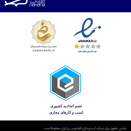
تمامی حقوق برای شرکت ایده‌پردازان اقیانوس بی‌کران محفوظ است.