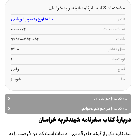
مشخصات کتاب سفرنامه شیندلر به خراسان
ناشر
خانه تاریخ و تصویر ابریشمی
تعداد صفحات
74 صفحه
شابک
9786003541054
سال انتشار
1398
نوبت چاپ
1
قطع
رقعی
جلد
شومیز
0
این کتاب را خوانده‌ام.
0
این کتاب را می‌خواهم بخوانم.
دربارۀ کتاب سفرنامه شیندلر به خراسان
سفرنامه یکی از گونه‌های قدیمی ادبیات است که این فرصت را به