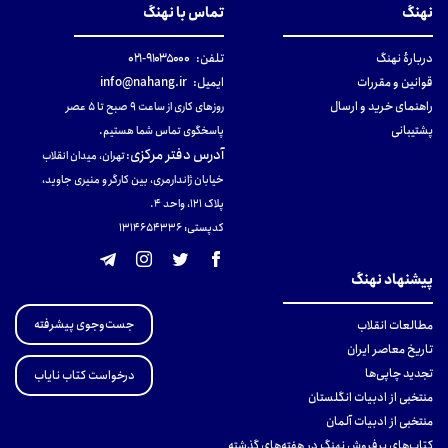
نهنگ
تماس با نهنگ
دربارهٔ نهنگ
تلفن:
۹۱۰۳۵۰۰۰-۰۲۱
قوانین و مقررات
ایمیل:
info@nahang.ir
راهنمای خرید و ارسال
روزهای کاری از ساعت ۹ صبح تا ۵ عصر
پشتیبانی
پاسخگوی تماس شما هستیم.
آدرس دفتر مرکزی
:
تهران، میدان انقلاب
خیابان ژاندارمری، بین کارگر و منیری جاوید،
پلاک 121، واحد ۴.
کدپستی: 131465433۶
پیشنهاد نهنگ
جست‌وجوی پیشرفته
مطالعات انقلاب
تاریخ معاصر ایران
تجدید چاپی‌ها
درخواست کتاب نایاب
منتخبی از ادبیات انگلستان
منتخبی از ادبیات آلمان
کتاب‌های پرفروش نهنگ در هفته‌های گذشته